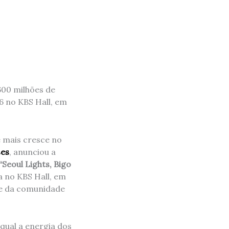
600 milhões de
6 no KBS Hall, em
e mais cresce no
ses
, anunciou a
“Seoul Lights, Bigo
a no KBS Hall, em
ade da comunidade
 qual a energia dos