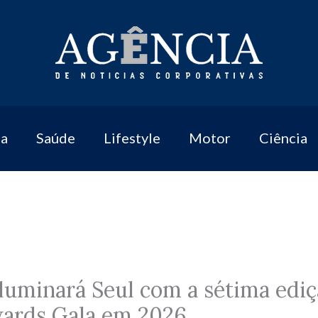
a
Saúde
Lifestyle
Motor
Ciência
iluminará Seul com a sétima ediç
wards Gala em 2026