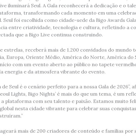
ive iluminará Seul. A Gala reconhecerá a dedicação e o tal
 plataforma, transformando cada momento em uma celebra
l. Seul foi escolhida como cidade-sede da Bigo Awards Gal
ia entre criatividade, tecnologia e cultura, refletindo a 
ctada que a Bigo Live continua construindo.
de estrelas, receberá mais de 1.200 convidados do mundo t
ia, Europa, Oriente Médio, América do Norte, América do Su
início com um evento aberto ao público no tapete vermel
a energia e da atmosfera vibrante do evento.
 de Seul é o cenário perfeito para a nossa Gala de 2026”, 
‘Seoul Lights, Bigo Nights’ é mais do que um tema, é um re
 a plataforma com seu talento e paixão. Estamos muito fel
lobal nesta cidade vibrante para celebrar suas conquista
struíram.”
geará mais de 200 criadores de conteúdo e famílias por 