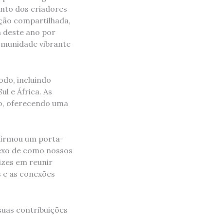
ento dos criadores
ção compartilhada,
a deste ano por
comunidade vibrante
odo, incluindo
l e África. As
ho, oferecendo uma
afirmou um porta-
flexo de como nossos
izes em reunir
s e as conexões
suas contribuições