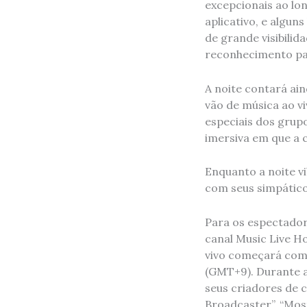
excepcionais ao lo
aplicativo, e algu
de grande visibilid
reconhecimento pa
A noite contará ai
vão de música ao vi
especiais dos grup
imersiva em que a 
Enquanto a noite v
com seus simpático
Para os espectador
canal Music Live Hou
vivo começará com 
(GMT+9). Durante a
seus criadores de c
Broadcaster”, “Most