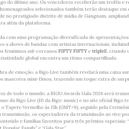
ngo do último ano. Os vencedores receberão um troféu e
ns homenageados selecionados também terão destaque em o
ade no prestigiado distrito de mídia de Gangnam, ampliand
ra além da plataforma.
nda com uma programação diversificada de apresentações 
vo a shows de bandas com artistas internacionais, incluin
os femininos sul-coreanos
FIFTY FIFTY
e
tripleS
, criando
criatividade global encontra um ritmo compartilhado.
ibra de emoção, a Bigo Live também revelará uma caixa sur
s mascotes mini-Dinos, trazendo um toque extra de surpr
es de todo o mundo, a BIGO Awards Gala 2026 será transm
se da Bigo Live (ID da Bigo: music) e no site oficial Bigo.t
o Tapete Vermelho às 15h (GMT+9), seguido pela Cerimôni
 transmissão, os espectadores da transmissão ao vivo p
onteúdo e famílias favoritos para três prêmios especiais:
 Popular Family” e “Gala Star”.