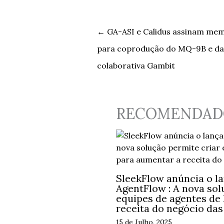
←
GA-ASI e Calidus assinam me
para coprodução do MQ-9B e da
colaborativa Gambit
RECOMENDAD
SleekFlow anúncia o l
AgentFlow : A nova sol
equipes de agentes de
receita do negócio da
15 de Julho, 2025