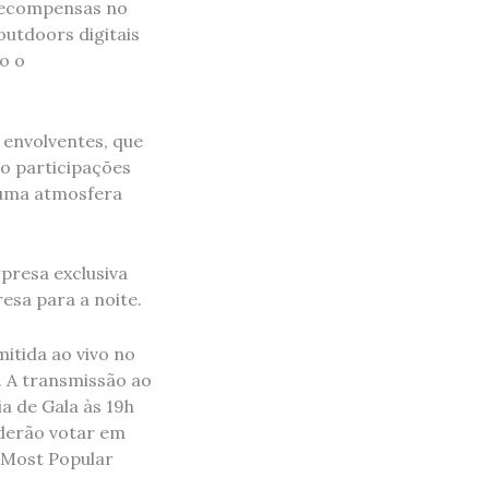
 recompensas no
utdoors digitais
o o
envolventes, que
do participações
 uma atmosfera
presa exclusiva
esa para a noite.
itida ao vivo no
v. A transmissão ao
a de Gala às 19h
oderão votar em
 “Most Popular