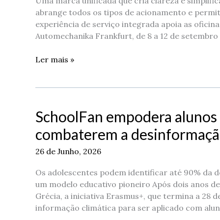
Uma marca unificada que cria clareza e simplific
abrange todos os tipos de acionamento e permit
experiência de serviço integrada apoia as ofici
Automechanika Frankfurt, de 8 a 12 de setembro 
Ler mais »
SchoolFan empodera alunos 
SchoolFan
empodera
combaterem a desinformação
alunos
do
26 de Junho, 2026
ensino
secundário
Os adolescentes podem identificar até 90% da de
para
um modelo educativo pioneiro Após dois anos de
combaterem
Grécia, a iniciativa Erasmus+, que termina a 28 
a
informação climática para ser aplicado com alun
desinformação