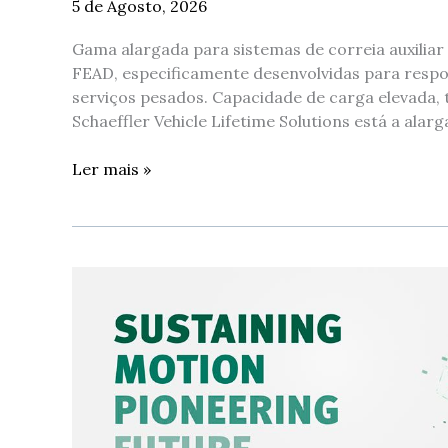
5 de Agosto, 2026
pesados
Gama alargada para sistemas de correia auxiliar
FEAD, especificamente desenvolvidas para respon
serviços pesados. Capacidade de carga elevada, tr
Schaeffler Vehicle Lifetime Solutions está a alar
Ler mais »
Schaeffler
Vehicle
Lifetime
Solutions
abre
caminho
para
uma