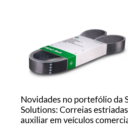
Novidades
no
portefólio
da
Schaeffler
Vehicle
Lifetime
Solutions:
Correias
estriadas
para
sistemas
de
Novidades no portefólio da S
correia
auxiliar
Solutions: Correias estriadas
em
auxiliar em veículos comerci
veículos
comerciais