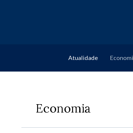
Skip
to
content
Atualidade
Economi
Economia