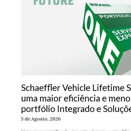
maior
eficiência
e
menor
complexidade
com
o
seu
portfólio
Integrado
e
Soluções
Schaeffler Vehicle Lifetime 
Inteligentes
uma maior eficiência e men
portfólio Integrado e Soluçõ
5 de Agosto, 2026