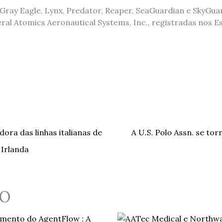
 Gray Eagle, Lynx, Predator, Reaper, SeaGuardian e SkyGu
ral Atomics Aeronautical Systems, Inc., registradas nos 
ra das linhas italianas de
A U.S. Polo Assn. se to
 Irlanda
O