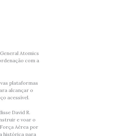
 General Atomics
oordenação com a
ovas plataformas
ara alcançar o
ço acessível.
isse David R.
struir e voar o
 Força Aérea por
 histórica para