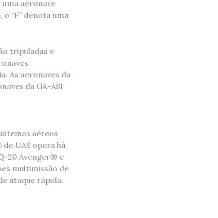
a uma aeronave
, o “F” denota uma
ão tripuladas e
eronaves
a. As aeronaves da
ronaves da GA-ASI
 sistemas aéreos
® de UAS opera há
MQ-20 Avenger® e
es multimissão de
de ataque rápida.