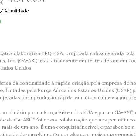
/
Atualidade
ate colaborativa YFQ-42A, projetada e desenvolvida pela
ms, Inc. (GA-ASI), está atualmente em testes de voo em c
stados Unidos
tórica dá continuidade à rápida criação pela empresa de n
to, fretadas pela Força Aérea dos Estados Unidos (USAF) p
ojetadas para produção rápida, em alto volume e a um pre
ordinário para a Força Aérea dos EUA e para a GA-ASI”, d
te da GA-ASI. “Foi nossa colaboração que nos permitiu con
ais de um ano. É uma conquista incrível, e parabenizo a
equipe de desenvolvimento por alcançar mais uma conquista