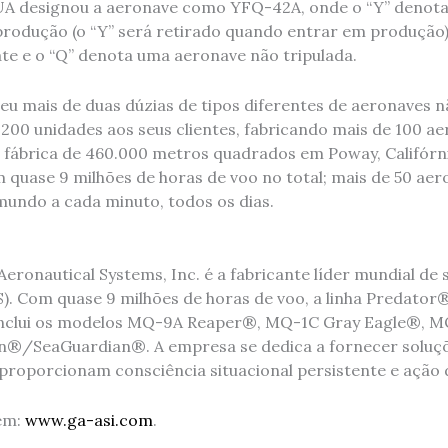
UA designou a aeronave como YFQ-42A, onde o “Y” denot
produção (o “Y” será retirado quando entrar em produção)
e e o “Q” denota uma aeronave não tripulada.
eu mais de duas dúzias de tipos diferentes de aeronaves n
.200 unidades aos seus clientes, fabricando mais de 100 a
fábrica de 460.000 metros quadrados em Poway, Califórni
quase 9 milhões de horas de voo no total; mais de 50 ae
undo a cada minuto, todos os dias.
eronautical Systems, Inc. é a fabricante líder mundial de
S). Com quase 9 milhões de horas de voo, a linha Predator
 inclui os modelos MQ-9A Reaper®, MQ-1C Gray Eagle®, 
®/SeaGuardian®. A empresa se dedica a fornecer soluçõ
proporcionam consciência situacional persistente e ação 
em:
www.ga-asi.com
.