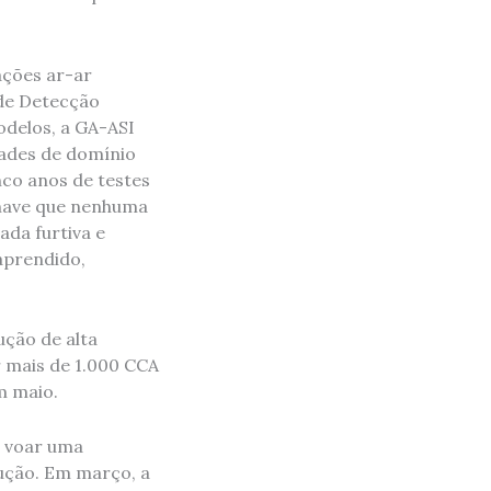
ações ar-ar
de Detecção
odelos, a GA-ASI
ades de domínio
nco anos de testes
onave que nenhuma
ada furtiva e
aprendido,
ção de alta
r mais de 1.000 CCA
 maio.
e voar uma
ução. Em março, a