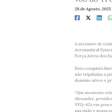
28 de Agosto, 2025
A aeronave de comb
Aeronautical Syste
Força Aérea dos E
Esta conquista his
não tripuladas a ja
domínio aéreo e pr
“Que momento extra
Alexander, presiden
YFQ-42A em pouco m
sua visão e nossa 