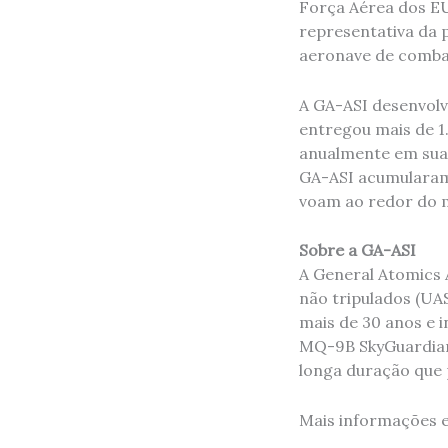
Força Aérea dos E
representativa da 
aeronave de combat
A GA-ASI desenvolv
entregou mais de 1
anualmente em sua 
GA-ASI acumularam 
voam ao redor do m
Sobre a GA-ASI
A General Atomics A
não tripulados (UA
mais de 30 anos e
MQ-9B SkyGuardian
longa duração que 
Mais informações 