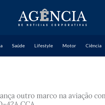
a
Saúde
Lifestyle
Motor
Ciência
ança outro marco na aviação co
Q-42A CCA