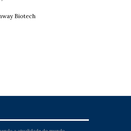
hway Biotech
azendo a atualidade do mundo