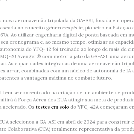
 nova aeronave não tripulada da GA-ASI, focada em oper
seada no conceito gênero-espécie, pioneiro na Estação 
67A. Ao utilizar engenharia digital de ponta baseada em m
 seu cronograma e, ao mesmo tempo, otimizar as capacid
 autonomia do YFQ-42 foi treinado ao longo de mais de ci
 o MQ-20 Avenger® com motor a jato da GA-ASI, uma aer
ui. As capacidades integradas de uma aeronave não tripul
es ar-ar, combinadas com um núcleo de autonomia de IA 
atentes a vantagem máxima no combate futuro.
 tem se concentrado na criação de um ambiente de produ
mitirá à Força Aérea dos EUA atingir sua meta de produzi
 acelerado. Os
testes em solo
do YFQ-42A começaram em
EUA selecionou a GA-ASI em abril de 2024 para construir 
e Colaborativa (CCA) totalmente representativa da prod