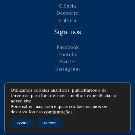
Ciência
Desporto
Cultura
Siga-nos
Facebook
Youtube
Twitter
Instagram
Utilizamos cookies analíticos, publicitários e de
terceiros para lhe oferecer a melhor experiência no
Copyright © Todos os direitos reservados -
nosso site.
Pode saber mais sobre quais cookies usamos ou
agenciadenoticiascorporativas.com
desativá-los nas
configurações
.
Política de privacidade
-
Política de cookies
-
Aceito
Declínio
Contato