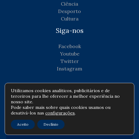
Ciência
Desporto
Cultura
Siga-nos
Facebook
Youtube
Twitter
Instagram
Utilizamos cookies analíticos, publicitários e de
terceiros para lhe oferecer a melhor experiência no
Copyright © Todos os direitos reservados -
nosso site.
Pode saber mais sobre quais cookies usamos ou
agenciadenoticiascorporativas.com
desativá-los nas
configurações
.
Política de privacidade
-
Política de cookies
-
Aceito
Declínio
Contato