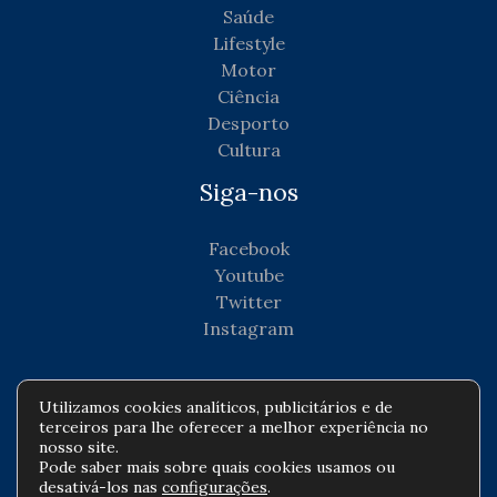
Saúde
Lifestyle
Motor
Ciência
Desporto
Cultura
Siga-nos
Facebook
Youtube
Twitter
Instagram
Utilizamos cookies analíticos, publicitários e de
terceiros para lhe oferecer a melhor experiência no
Copyright © Todos os direitos reservados -
nosso site.
Pode saber mais sobre quais cookies usamos ou
agenciadenoticiascorporativas.com
desativá-los nas
configurações
.