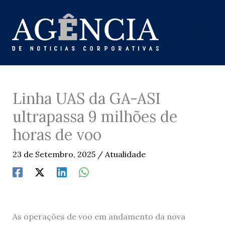
Skip
to
content
Linha UAS da GA-ASI
ultrapassa 9 milhões de
horas de voo
23 de Setembro, 2025
/
Atualidade
As operações de voo em andamento da nova