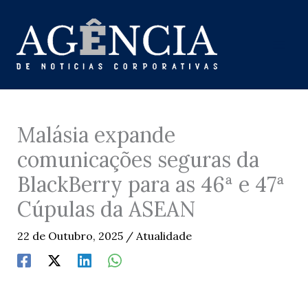
Skip
to
content
Malásia expande
comunicações seguras da
BlackBerry para as 46ª e 47ª
Cúpulas da ASEAN
22 de Outubro, 2025
/
Atualidade