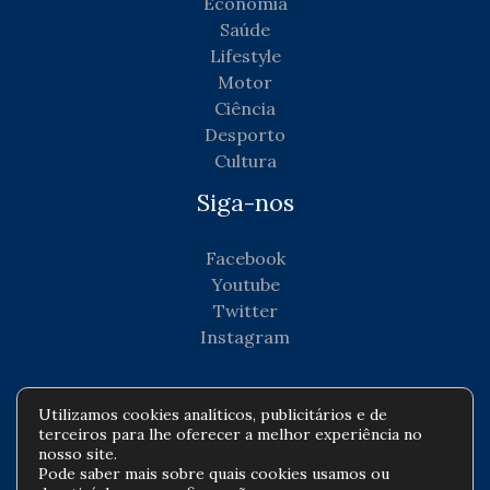
Economia
Saúde
Lifestyle
Motor
Ciência
Desporto
Cultura
Siga-nos
Facebook
Youtube
Twitter
Instagram
Utilizamos cookies analíticos, publicitários e de
terceiros para lhe oferecer a melhor experiência no
Copyright © Todos os direitos reservados -
nosso site.
Pode saber mais sobre quais cookies usamos ou
agenciadenoticiascorporativas.com