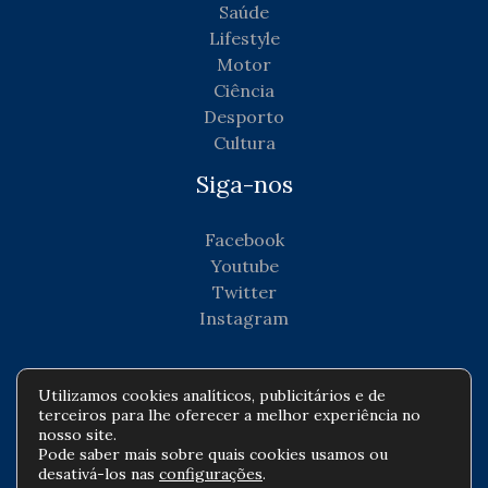
Saúde
Lifestyle
Motor
Ciência
Desporto
Cultura
Siga-nos
Facebook
Youtube
Twitter
Instagram
Utilizamos cookies analíticos, publicitários e de
terceiros para lhe oferecer a melhor experiência no
Copyright © Todos os direitos reservados -
nosso site.
Pode saber mais sobre quais cookies usamos ou
agenciadenoticiascorporativas.com
desativá-los nas
configurações
.