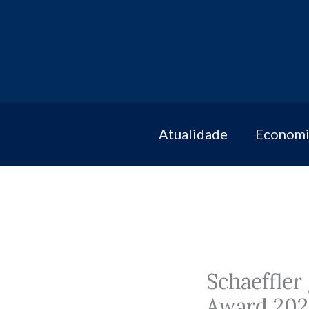
Skip
to
content
Atualidade
Economi
Schaeffler
Award 2025