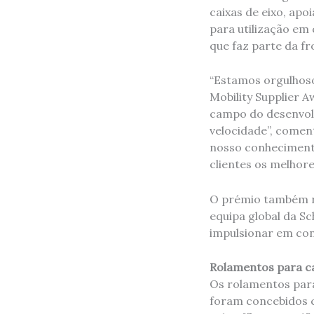
caixas de eixo, apo
para utilização em 
que faz parte da f
“Estamos orgulhoso
Mobility Supplier 
campo do desenvolv
velocidade”, coment
nosso conhecimento
clientes os melhore
O prémio também r
equipa global da Sc
impulsionar em con
Rolamentos para ca
Os rolamentos para
foram concebidos c