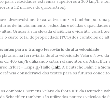
ico para velocidades extremas superiores a 360 km/h e lon
ores a 1,2 milhões de quilómetros).
novo desenvolvimento caracterizam-se também por uma g
turas de funcionamento reduzidas e sólidas capacidades 
 altas. Graças à sua elevada eficiência e vida útil, constit
ir o custo total de propriedade (TCO) dos comboios de alt
vantes para o tráfego ferroviário de alta velocidade
 plataforma ferroviária de alta velocidade Velaro Novo da
s de 405 km/h utilizando estes rolamentos da Schaeffler 
rso Erfurt – Leipzig/Halle (
link
). A Deutsche Bahn e a Siem
rtância considerável dos testes para os futuros conceit
os comboios Siemens Velaro da frota ICE da Deutsche Ba
 da Schaeffler também são utilizados noutros veículos da 