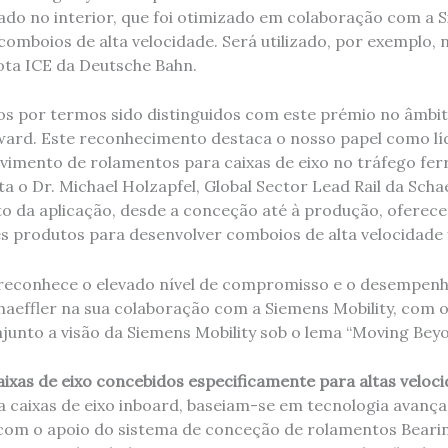
iado no interior, que foi otimizado em colaboração com a 
comboios de alta velocidade. Será utilizado, por exemplo, 
rota ICE da Deutsche Bahn.
s por termos sido distinguidos com este prémio no âmbi
Award. Este reconhecimento destaca o nosso papel como lí
imento de rolamentos para caixas de eixo no tráfego ferr
a o Dr. Michael Holzapfel, Global Sector Lead Rail da Schae
 da aplicação, desde a conceção até à produção, oferec
s produtos para desenvolver comboios de alta velocidade f
econhece o elevado nível de compromisso e o desempenh
haeffler na sua colaboração com a Siemens Mobility, com o
junto a visão da Siemens Mobility sob o lema “Moving Beyo
ixas de eixo concebidos especificamente para altas veloc
 caixas de eixo inboard, baseiam-se em tecnologia avanç
om o apoio do sistema de conceção de rolamentos Bearin