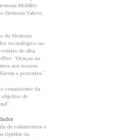
Siemens Mobility
no Siemens Valero,
to do Siemens
der tecnológico no
oviário de alta
ffler. “Graças ao
emos aos nossos
iáveis e potentes”.
o consistente da
 objetivo de
nd”.
idades
ada de rolamentos e
x OptiKit da