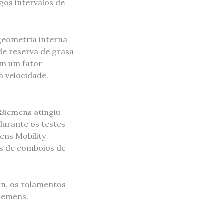
gos intervalos de
eometria interna
de reserva de grasa
uem um fator
a velocidade.
 Siemens atingiu
durante os testes
ens Mobility
os de comboios de
hn, os rolamentos
Siemens.