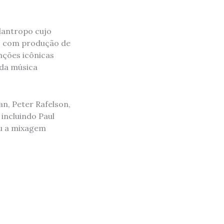
ilantropo cujo
s com produção de
ções icônicas
 da música
n, Peter Rafelson,
incluindo Paul
iu a mixagem