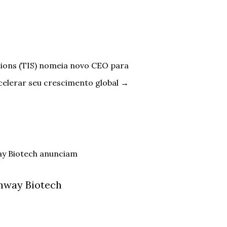
tions (TIS) nomeia novo CEO para
celerar seu crescimento global
→
hway Biotech