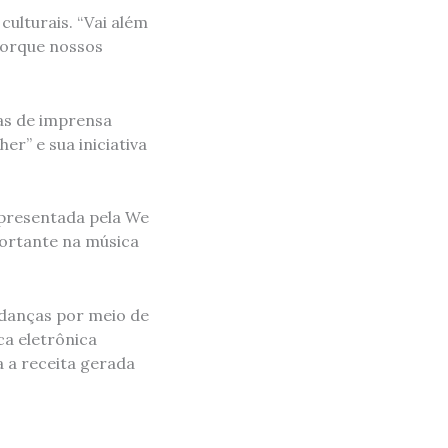
culturais. “Vai além
porque nossos
ras de imprensa
er” e sua iniciativa
presentada pela We
ortante na música
udanças por meio de
a eletrônica
a a receita gerada