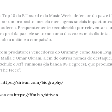
ta Top 10 da Billboard e da Music Week, defensor da paz e f
 por um propósito, mescla mensagens sociais impactante
 moderna. Frequentemente reconhecido por reinventar can
m prol da paz, ele se tornou uma das vozes mais distintas
endo a união e a compaixão.
 com produtores vencedores do Grammy, como Jason Eviga
 Mafia e Omar Okram, além de outros nomes de destaque, 
Schulz e Jeff Timmons (da banda 98 Degrees), que produz
 The Piece”.
:
https://sirivan.com/biography/
.
Ivan em
https://ffm.bio/sirivan
.