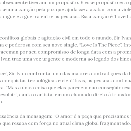
ubsequente tiveram um propósito. E esse propósito era q
sse uma canção pela paz que ajudasse a acabar com a violê
ngue e a guerra entre as pessoas. Essa canção é ‘Love Is 
onflitos globais e agitação civil em todo o mundo, Sir Iv
e poderosa com seu novo single, “Love Is The Piece”. In
aceman por seu compromisso de longa data com a promo
r Ivan traz uma voz urgente e moderna ao legado dos hinos
ece”, Sir Ivan confronta uma das maiores contradições da
 conquistas tecnológicas e científicas, as pessoas contin
a. “Mas a única coisa que elas parecem não conseguir res
 evoluir”, canta o artista, em um chamado direto à transf
a.
essência da mensagem: “O amor é a peça que precisamos p
o que ressoa com força no atual clima global fragmentado.