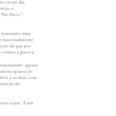
ue eu um dia
ncia, o
The Piece’”,
an transmite uma
ternacionalmente
ção da paz por
 contra a guerra.
 humanidade: apesar
uam incapazes de
olver é acabar com
ormação da
ara a paz”. É um