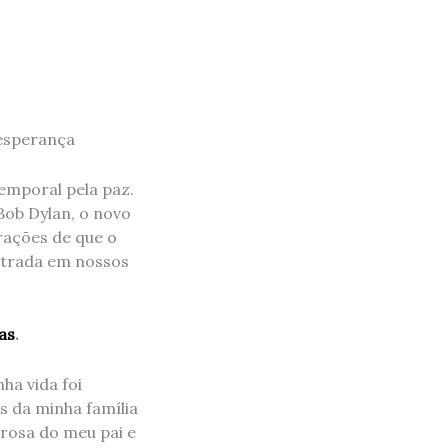
 esperança
temporal pela paz.
Bob Dylan, o novo
erações de que o
ntrada em nossos
as
.
ha vida foi
 da minha família
rosa do meu pai e