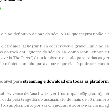
: o hino definitivo da paz do século XXI que inspira união e
a eletrônica (EDM) Sir Ivan coescreveu e gravou um hino a
as do rock anti-guerra do século XX, como John Lennon e 
 “Love Is The Piece”, é um lembrete ousado para todas as g
o o único caminho para a paz e que ela só pode ser enco
sponível para
streaming e download em todas as plataform
sobrevivente de Auschwitz (ver UnstoppableSiggi.com), min
ada pela tragédia do assassinato de mais de 50 membros
to, simplesmente por serem judeus. A sobrevivência milag