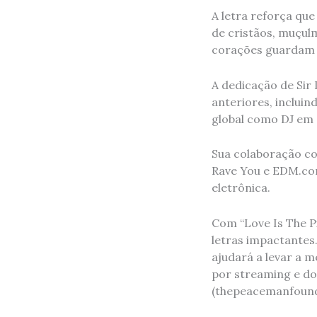
A letra reforça que
de cristãos, muçul
corações guardam a
A dedicação de Sir 
anteriores, incluin
global como DJ em a
Sua colaboração c
Rave You e EDM.co
eletrônica.
Com “Love Is The Pi
letras impactantes
ajudará a levar a m
por streaming e do
(thepeacemanfound