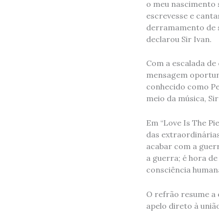
o meu nascimento s
escrevesse e canta
derramamento de sa
declarou Sir Ivan.
Com a escalada de c
mensagem oportuna 
conhecido como Pe
meio da música, Si
Em “Love Is The Pi
das extraordinárias
acabar com a guerr
a guerra; é hora de
consciência human
O refrão resume a 
apelo direto à uniã