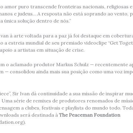
 o amor puro transcende fronteiras nacionais, religiosas e 
manos e judeus… A resposta não está soprando ao vento, 
 única solução dentro de nós.”
Ivan à arte voltada para a paz já foi destaque em cobertu
do a estreia mundial de seu premiado videoclipe “Get Togeth
poio a artistas em situação de crise.
om o aclamado produtor Markus Schulz — recentemente a
m — consolidou ainda mais sua posição como uma voz imp
ece”, Sir Ivan dá continuidade a sua missão de inspirar m
. Uma série de remixes de produtores renomados de músic
ensagem a clubes, festivais e playlists do mundo todo. Tod
wnloads será destinada à
The Peaceman Foundation
ation.org).