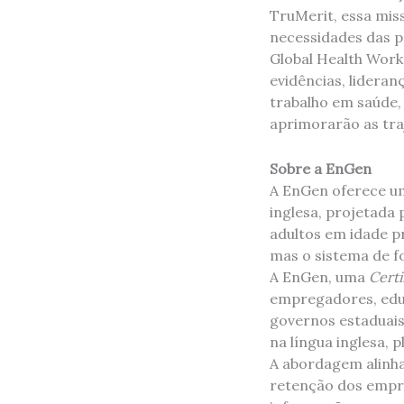
TruMerit, essa mis
necessidades das p
Global Health Work
evidências, lidera
trabalho em saúde,
aprimorarão as traj
Sobre a EnGen
A EnGen oferece um
inglesa, projetada
adultos em idade p
mas o sistema de f
A EnGen, uma
Certi
empregadores, educ
governos estaduais
na língua inglesa,
A abordagem alinha
retenção dos empr