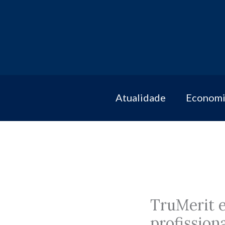
Skip
to
content
Atualidade
Economi
TruMerit e
profission