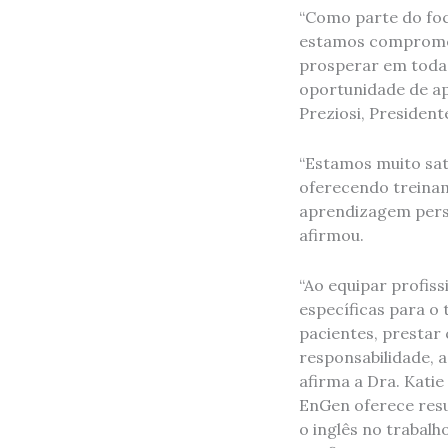
“Como parte do foc
estamos comprometi
prosperar em todas 
oportunidade de apr
Preziosi, Presiden
“Estamos muito sat
oferecendo treinam
aprendizagem perso
afirmou.
“Ao equipar profiss
específicas para o
pacientes, prestar 
responsabilidade, 
afirma a Dra. Kati
EnGen oferece resu
o inglês no trabal