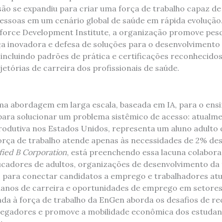
são se expandiu para criar uma força de trabalho capaz de
essoas em um cenário global de saúde em rápida evolução
force Development Institute, a organização promove pes
nça inovadora e defesa de soluções para o desenvolvimento
 incluindo padrões de prática e certificações reconhecido
etórias de carreira dos profissionais de saúde.
a abordagem em larga escala, baseada em IA, para o ensi
 para solucionar um problema sistêmico de acesso: atualme
rodutiva nos Estados Unidos, representa um aluno adulto 
orça de trabalho atende apenas às necessidades de 2% des
fied B Corporation
, está preenchendo essa lacuna colabo
adores de adultos, organizações de desenvolvimento da f
 para conectar candidatos a emprego e trabalhadores atu
 planos de carreira e oportunidades de emprego em setore
da à força de trabalho da EnGen aborda os desafios de r
egadores e promove a mobilidade econômica dos estudan