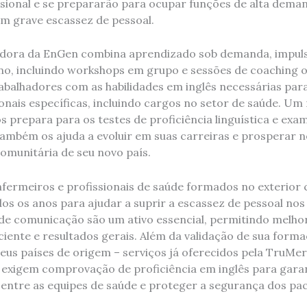
ional e se prepararão para ocupar funções de alta dema
m grave escassez de pessoal.
dora da EnGen combina aprendizado sob demanda, impuls
, incluindo workshops em grupo e sessões de coaching on
rabalhadores com as habilidades em inglês necessárias par
ionais específicas, incluindo cargos no setor de saúde. U
s prepara para os testes de proficiência linguística e exa
também os ajuda a evoluir em suas carreiras e prosperar 
comunitária de seu novo país.
fermeiros e profissionais de saúde formados no exterior
os os anos para ajudar a suprir a escassez de pessoal nos
s de comunicação são um ativo essencial, permitindo melho
iente e resultados gerais. Além da validação de sua forma
us países de origem – serviços já oferecidos pela TruMerit
exigem comprovação de proficiência em inglês para gara
entre as equipes de saúde e proteger a segurança dos pac