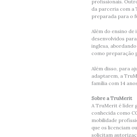
profissionais. Out
da parceria com a 
preparada para o f
Além do ensino de 
desenvolvidos para
inglesa, abordando 
como preparação p
Além disso, para a
adaptarem, a TruMe
família com 14 ano
Sobre a TruMerit
A TruMerit é líder
conhecida como CGF
mobilidade profiss
que os licenciam o
solicitam autoriza