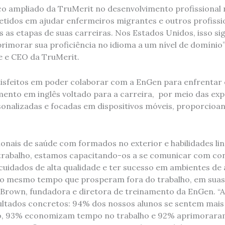
o ampliado da TruMerit no desenvolvimento profissional 
dos em ajudar enfermeiros migrantes e outros profissio
as etapas de suas carreiras. Nos Estados Unidos, isso sign
imorar sua proficiência no idioma a um nível de domínio”,
te e CEO da TruMerit.
isfeitos em poder colaborar com a EnGen para enfrentar e
ento em inglês voltado para a carreira, por meio das exp
nalizadas e focadas em dispositivos móveis, proporcioan
ionais de saúde com formados no exterior e habilidades lin
 trabalho, estamos capacitando-os a se comunicar com co
cuidados de alta qualidade e ter sucesso em ambientes de 
ao mesmo tempo que prosperam fora do trabalho, em suas
e Brown, fundadora e diretora de treinamento da EnGen. 
ltados concretos: 94% dos nossos alunos se sentem mais
ho, 93% economizam tempo no trabalho e 92% aprimoraram