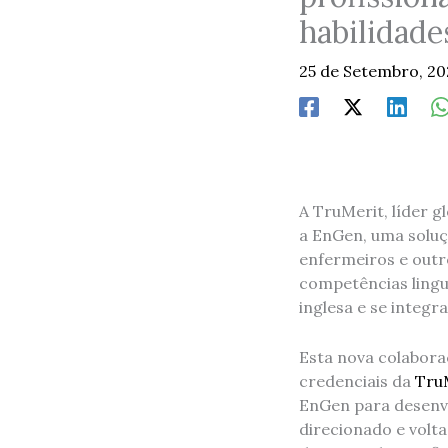
habilidade
25 de Setembro, 2
A TruMerit, líder 
a EnGen, uma soluç
enfermeiros e outr
competências lingu
inglesa e se integ
Esta nova colabora
credenciais da
TruM
EnGen para desenvo
direcionado e volt