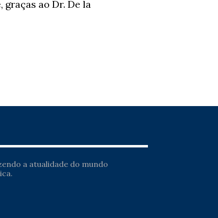
, graças ao Dr. De la
azendo a atualidade do mundo
ica.