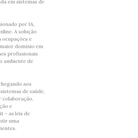
nda em sistemas de
ionado por IA,
line. A solução
a ocupações e
m maior domínio em
mes profissionais
no ambiente de
 chegando aos
 sistemas de saúde,
r colaboração,
ção e
 – as leis de
ntir uma
ientes.