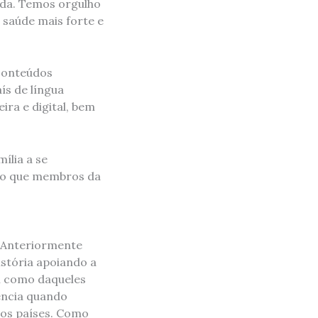
ida. Temos orgulho
 saúde mais forte e
 conteúdos
ís de língua
ira e digital, bem
ília a se
ndo que membros da
. Anteriormente
stória apoiando a
im como daqueles
ência quando
ros países. Como