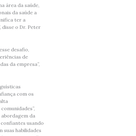
na área da saúde,
nais da saúde a
ifica ter a
 disse o Dr. Peter
sse desafio,
eriências de
das da empresa”,
guísticas
nfiança com os
alta
 comunidades”,
“A abordagem da
 confiantes usando
 suas habilidades