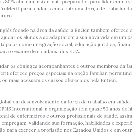
ros 80% afirmam estar mais preparados para lidar com a v
TruMerit para ajudar a construir uma força de trabalho da
uturo.”
inglês focado na área da saúde, a EnGen também oferece
 ajudar os alunos a se adaptarem à sua nova vida em um pa
tópicos como integração social, educação jurídica, finance
ara o exame de cidadania dos EUA.
judar os cônjuges acompanhantes e outros membros da fam
rit oferece preços especiais na opção familiar, permiti
s ou mais acessem os cursos oferecidos pela EnGen.
 global em desenvolvimento da força de trabalho em saúde
NS International, a organização tem quase 50 anos de hi
ional de enfermeiros e outros profissionais de saúde, ass
u empregam, validando sua formação, habilidades e experi
ção para exercer a profissão nos Estados Unidos e em out