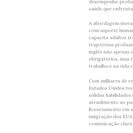
desempenho profiss
saúde que enfrenta
A abordagem inova
com suporte humano
capacita adultos t
trajetórias profiss
inglês não apenas o
obrigatórios, mas 
trabalho e na vida 
Com milhares de en
Estados Unidos tod
sólidas habilidade
atendimento ao pac
licenciamento em se
imigração dos EUA 
comunicação clara 