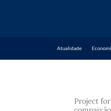
Skip
to
content
Atualidade
Economi
Project fo
compaixão 