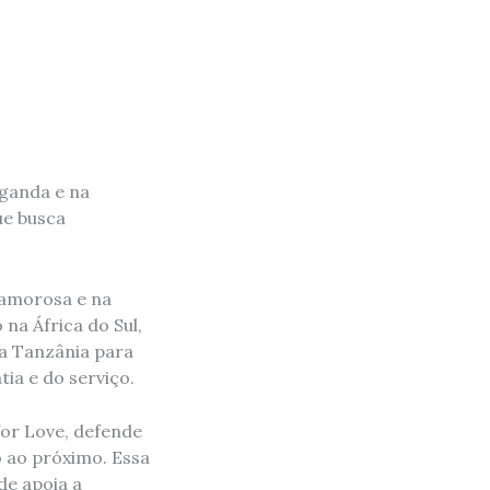
Uganda e na
ue busca
 amorosa e na
na África do Sul,
na Tanzânia para
a e do serviço.
for Love, defende
o ao próximo. Essa
de apoia a