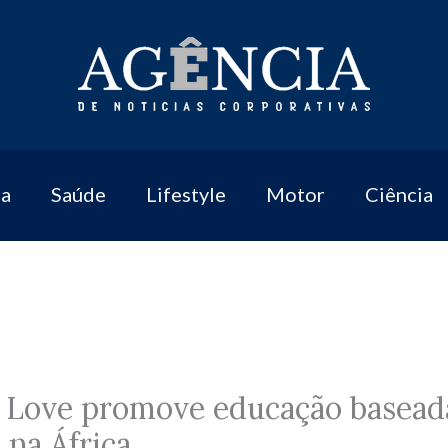
a
Saúde
Lifestyle
Motor
Ciência
r Love promove educação basead
na África