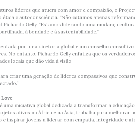
uturos líderes que atuem com amor e compaixão, o Projec
 ética e autoconsciência. “Não estamos apenas reforman
d Pichardo Gelly. “Estamos liderando uma mudança cultura
rtilhada, à bondade e à sustentabilidade.”
ientada por uma diretoria global e um conselho consultivo
eres. No entanto, Pichardo Gelly enfatiza que os verdadeiro
es locais que dão vida à visão.
ara criar uma geração de líderes compassivos que const
ectado.”
r Love
 é uma iniciativa global dedicada a transformar a educaçã
etos ativos na África e na Ásia, trabalha para melhorar as
 e inspirar jovens a liderar com empatia, integridade e at