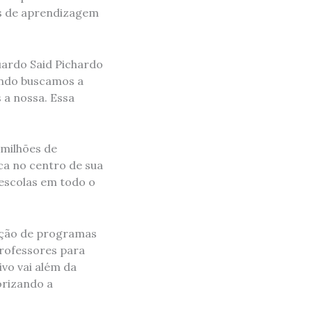
os de aprendizagem
uardo Said Pichardo
ando buscamos a
 a nossa. Essa
 milhões de
ca no centro de sua
 escolas em todo o
odução de programas
rofessores para
vo vai além da
orizando a